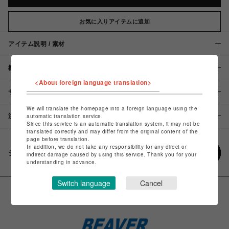
お気に入りアイテムに追加
アイテム説明 / 素材
概要
<About foreign language translation>
サイズ
We will translate the homepage into a foreign language using the
注意事項
automatic translation service.
Since this service is an automatic translation system, it may not be
translated correctly and may differ from the original content of the
page before translation.
In addition, we do not take any responsibility for any direct or
シェアする
indirect damage caused by using this service. Thank you for your
understanding in advance.
Switch language
Cancel