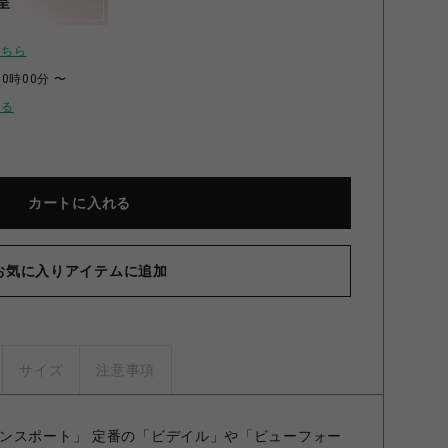
呈
こちら
00時00分 〜
せる
カートに入れる
お気に入りアイテムに追加
BAR
サイズ
注意事項
ンスポート」 定番の「ビデイル」や「ビューフォー