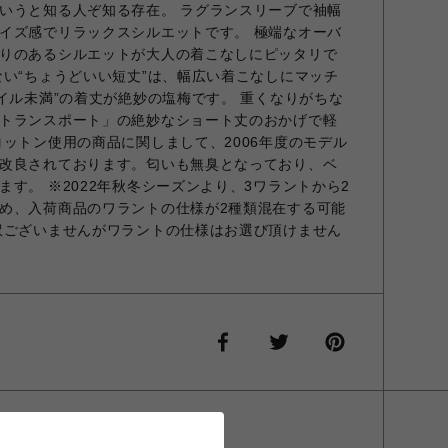
いうと知る人ぞ知る存在。 ラグランスリーブで袖幅
イズ感でリラックスシルエットです。 極端なオーバ
りのあるシルエットが大人の着こなしにピッタリで
ない“ちょうどいい短丈”は、幅広い着こなしにマッチ
デイル未満”の着丈が絶妙の塩梅です。 重くなりがちな
トランスポート」の絶妙なショート丈のおかげで軽
コットン使用の商品に関しまして、2006年度のモデル
改良されております。匂いも無臭となっており、ベ
す。 ※2022年秋冬シーズンより、3ワラントから2
め、入荷商品のワラントの仕様が2種類混在する可能
訳ございませんがワラントの仕様はお選び頂けません