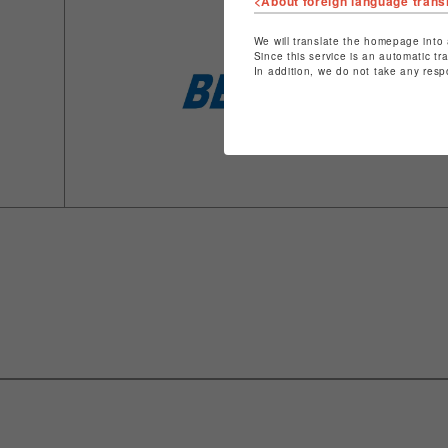
<About foreign language trans
We will translate the homepage into 
Since this service is an automatic tr
In addition, we do not take any resp