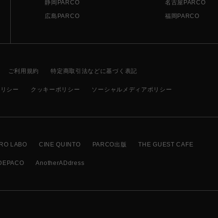
静岡PARCO
名古屋PARCO
広島PARCO
福岡PARCO
ご利用規約
特定商取引法などに基づく表記
ポリシー
クッキーポリシー
ソーシャルメディアポリシー
RO LABO
CINE QUINTO
PARCO出版
THE GUEST CAFE
DEPACO
AnotherADdress