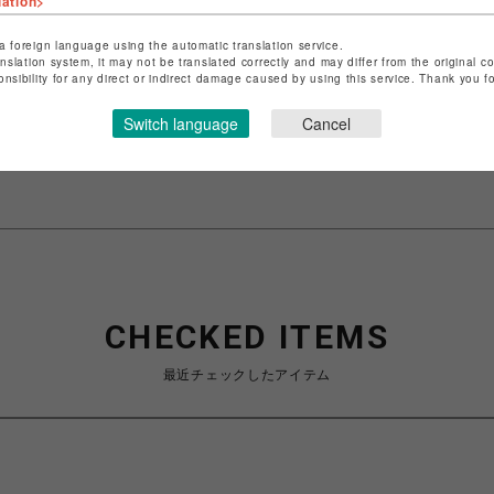
lation>
a foreign language using the automatic translation service.
ショップ名
ビーバー
anslation system, it may not be translated correctly and may differ from the original c
onsibility for any direct or indirect damage caused by using this service. Thank you 
店舗名
名古屋PARCO
Switch language
Cancel
特定商取引法など法令に基づく表記は
こちら
ショップお問い合わせは
こちら
CHECKED ITEMS
最近チェックしたアイテム