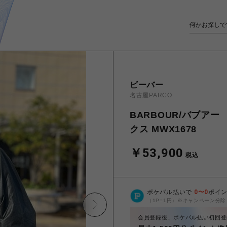
ビーバー
名古屋PARCO
BARBOUR/バブアー
クス MWX1678
￥53,900
税込
ポケパル払いで
0
〜
0
ポイ
（1P=1円）※キャンペーン分除
会員登録後、ポケパル払い初回登