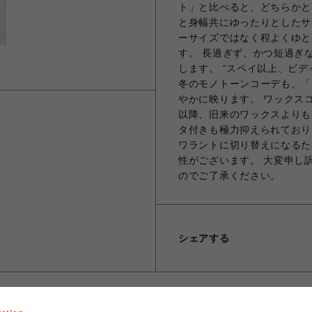
ト」と比べると、どちらかと
と身幅共にゆったりとしたサ
ーサイズではなく程よくゆと
す。 長過ぎず、かつ短過ぎ
します。 “スペイ以上、ビ
冬のモノトーンコーデも、「
やかに映ります。 ワックス
以降、旧来のワックスよりも
タ付きも極力抑えられておりま
ワラントに切り替えになるた
性がございます。 大変申し
のでご了承ください。
シェアする