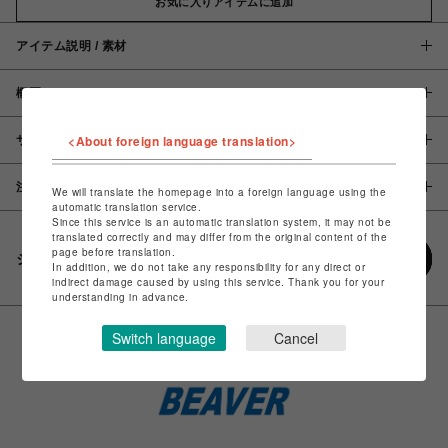
お気に入りアイテムに追加
アイテム説明 / 素材
概要
<About foreign language translation>
サイズ
注意事項
We will translate the homepage into a foreign language using the
automatic translation service.
Since this service is an automatic translation system, it may not be
translated correctly and may differ from the original content of the
page before translation.
シェアする
In addition, we do not take any responsibility for any direct or
indirect damage caused by using this service. Thank you for your
understanding in advance.
Switch language
Cancel