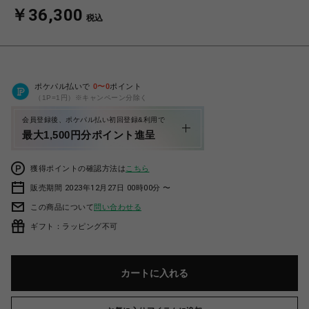
￥36,300
税込
ポケパル払いで
0
〜
0
ポイント
（1P=1円）※キャンペーン分除く
会員登録後、ポケパル払い初回登録&利用で
最大1,500円分ポイント進呈
獲得ポイントの確認方法は
こちら
販売期間 2023年12月27日 00時00分 〜
この商品について
問い合わせる
ギフト：ラッピング不可
カートに入れる