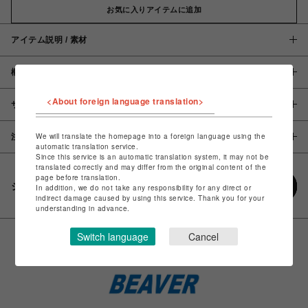
お気に入りアイテムに追加
アイテム説明 / 素材
概要
<About foreign language translation>
サイズ
We will translate the homepage into a foreign language using the
注意事項
automatic translation service.
Since this service is an automatic translation system, it may not be
translated correctly and may differ from the original content of the
page before translation.
シェアする
In addition, we do not take any responsibility for any direct or
indirect damage caused by using this service. Thank you for your
understanding in advance.
Switch language
Cancel