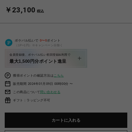
￥23,100
税込
ポケパル払いで
0
〜
0
ポイント
（1P=1円）※キャンペーン分除く
会員登録後、ポケパル払い初回登録&利用で
最大1,500円分ポイント進呈
獲得ポイントの確認方法は
こちら
販売期間 2024年01月09日 00時00分 〜
この商品について
問い合わせる
ギフト：ラッピング不可
カートに入れる