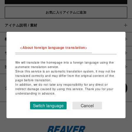
お気に入りアイテムに追加
アイテム説明 / 素材
概要
<About foreign language translation>
サイズ
We will translate the homepage into a foreign language using the
注意事項
automatic translation service.
Since this service is an automatic translation system, it may not be
translated correctly and may differ from the original content of the
page before translation.
In addition, we do not take any responsibility for any direct or
シェアする
indirect damage caused by using this service. Thank you for your
understanding in advance.
Switch language
Cancel