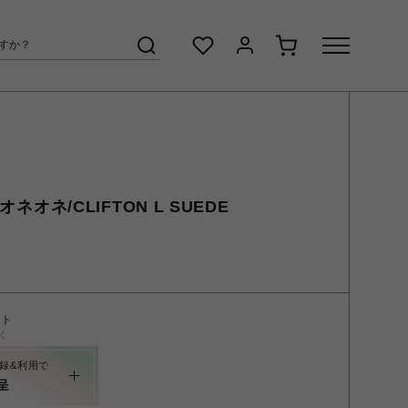
オネオネ/CLIFTON L SUEDE
ント
く
録&利用で
呈