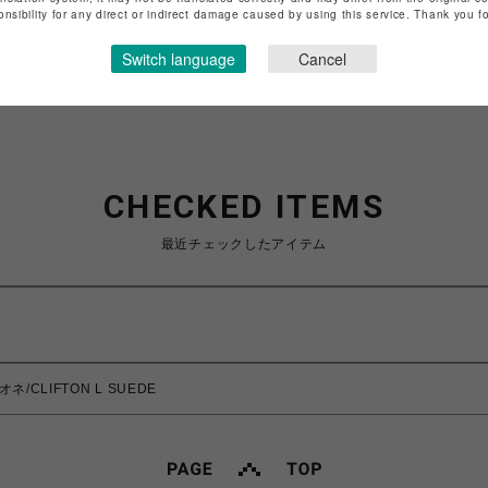
onsibility for any direct or indirect damage caused by using this service. Thank you 
ショップお問い合わせは
こちら
Switch language
Cancel
CHECKED ITEMS
最近チェックしたアイテム
ネ/CLIFTON L SUEDE