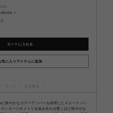
こちら
00時00分 〜
せる
カートに入れる
お気に入りアイテムに追加
サイズ
注意事項
TONに鮮やかなカラーアッパーを採用したスエードパッ
タロッカージオメトリを組み合わせ驚くほど軽やかな