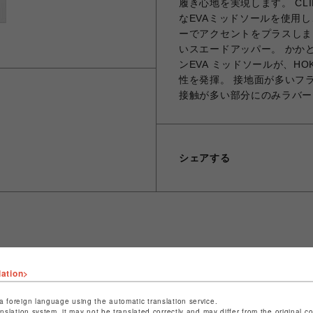
履き心地を実現します。 CL
なEVAミッドソールを使用
ーでアクセントをプラスしま
いスエードアッパー。 かか
ンEVA ミッドソールが、HO
性を発揮。 接地面が多いフ
接触が多い部分にのみラバー
シェアする
ショップ名
ビーバー
lation>
店舗名
名古屋PARCO
a foreign language using the automatic translation service.
特定商取引法など法令に基づく表記は
こちら
anslation system, it may not be translated correctly and may differ from the original c