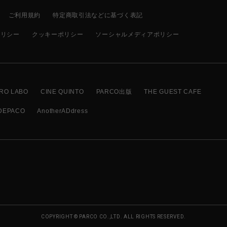
ご利用規約
特定商取引法などに基づく表記
ポリシー
クッキーポリシー
ソーシャルメディアポリシー
RO LABO
CINE QUINTO
PARCO出版
THE GUEST CAFE
DEPACO
AnotherADdress
COPYRIGHT © PARCO CO.,LTD. ALL RIGHTS RESERVED.