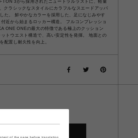
IFTON 3から採用されたニュートラルラストに、軽量
し、クラシックなスタイルにカラフルなスエードアッパ
した。 鮮やかなカラーを採用した、足になじみやす
と付近から始まるロッカー構造。 フルコンプレッショ
KA ONE ONEの最大の特徴である極上のクッション
ラットウエスト構造で、高い安定性を発揮。 地面との
を配置し耐久性を向上。
SHOP TOP
ontent of the page before translation.