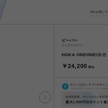
ビーバー
名古屋PARCO
HOKA ONEONE/ホカ 
￥24,200
税込
ポケパル払いで
0
〜
0
ポイ
（1P=1円）※キャンペーン分除
会員登録後、ポケパル払い初回登
最大1,500円分ポイント進