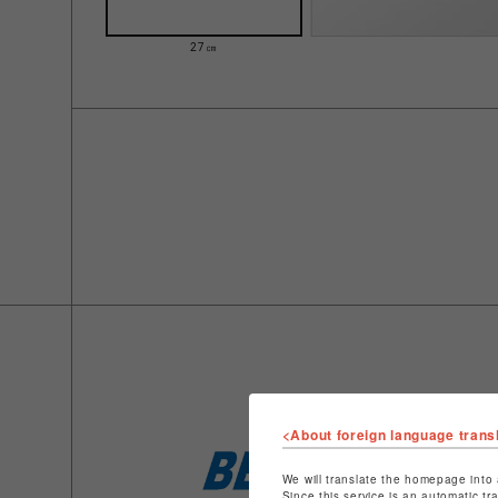
27㎝
<About foreign language trans
We will translate the homepage into 
Since this service is an automatic tr