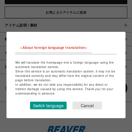
お気に入りアイテムに追加
アイテム説明 / 素材
概要
<About foreign language translation>
サイズ
We will translate the homepage into a foreign language using the
注意事項
automatic translation service.
Since this service is an automatic translation system, it may not be
translated correctly and may differ from the original content of the
page before translation.
In addition, we do not take any responsibility for any direct or
シェアする
indirect damage caused by using this service. Thank you for your
understanding in advance.
Switch language
Cancel