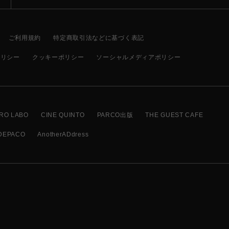
ご利用規約
特定商取引法などに基づく表記
ポリシー
クッキーポリシー
ソーシャルメディアポリシー
RO LABO
CINE QUINTO
PARCO出版
THE GUEST CAFE
DEPACO
AnotherADdress