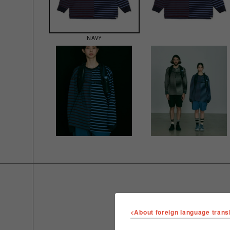
NAVY
<About foreign language trans