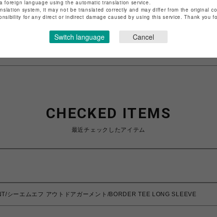
店舗名
名古屋PARCO
a foreign language using the automatic translation service.
anslation system, it may not be translated correctly and may differ from the original c
onsibility for any direct or indirect damage caused by using this service. Thank you 
特定商取引法など法令に基づく表記は
こちら
ショップお問い合わせは
こちら
Switch language
Cancel
CHECKED ITEMS
最近チェックしたアイテム
ENT/シーエムエフ アウトドアガーメント/BORDER TEE LONG SLEEVE