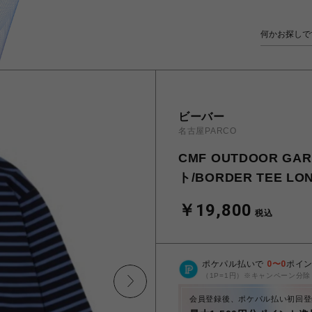
ビーバー
名古屋PARCO
CMF OUTDOOR 
ト/BORDER TEE LO
￥19,800
税込
ポケパル払いで
0
〜
0
ポイ
（1P=1円）※キャンペーン分除
会員登録後、ポケパル払い初回登