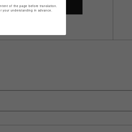
ontent of the page before translation.
SHOP TOP
for your understanding in advance.