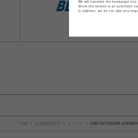
We will translate the homepage into 
Since this service is an automatic tr
In addition, we do not take any resp
TOP
名古屋PARCO
ビーバー
CMF OUTDOOR GARM