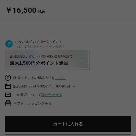
￥16,500
税込
ポケパル払いで
0
〜
0
ポイント
（1P=1円）※キャンペーン分除く
会員登録後、ポケパル払い初回登録&利用で
最大1,500円分ポイント進呈
獲得ポイントの確認方法は
こちら
販売期間 2024年02月01日 00時00分 〜
この商品について
問い合わせる
ギフト：ラッピング不可
カートに入れる