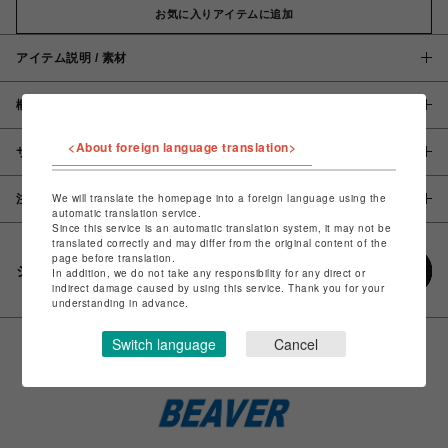
お気に入りアイテムに追加
アイテム説明 / 素材
概要
<About foreign language translation>
サイズ
We will translate the homepage into a foreign language using the
注意事項
automatic translation service.
Since this service is an automatic translation system, it may not be
translated correctly and may differ from the original content of the
page before translation.
シェアする
In addition, we do not take any responsibility for any direct or
indirect damage caused by using this service. Thank you for your
understanding in advance.
Switch language
Cancel