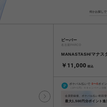
ビーバー
名古屋PARCO
MANASTASH/マナスタ
￥11,000
税込
ポケパル払いで
0
〜
0
ポイ
（1P=1円）※キャンペーン分除
会員登録後、ポケパル払い初回登
最大1,500円分ポイント進