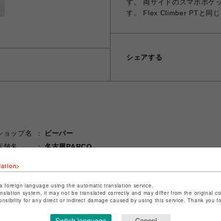
す。 両サイドのスマホポケ
す。 Flex Climber 
シェアする
ショップ名
ビーバー
店舗名
名古屋PARCO
lation>
特定商取引法など法令に基づく表記は
こちら
ショップお問い合わせは
こちら
a foreign language using the automatic translation service.
anslation system, it may not be translated correctly and may differ from the original c
onsibility for any direct or indirect damage caused by using this service. Thank you 
Switch language
Cancel