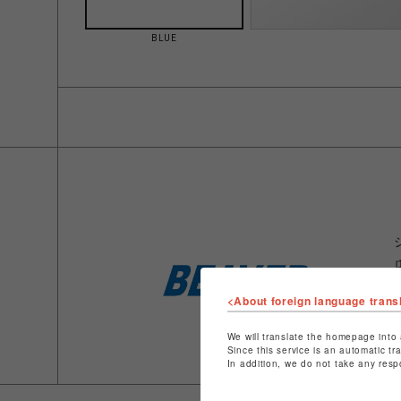
BLUE
<About foreign language trans
We will translate the homepage into 
Since this service is an automatic tr
In addition, we do not take any resp