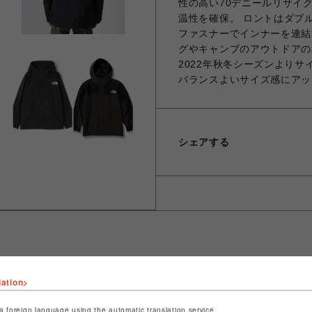
性の高い70デニールリサイ
温性を確保。 ロントはダブ
ファスナーでインナーを連結
グやキャンプのアウトドアの
2022年秋冬シーズンより
バランスよいサイズ感にアッ
シェアする
lation>
ショップ名
ビーバー
店舗名
名古屋PARCO
a foreign language using the automatic translation service.