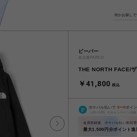
ビーバー
名古屋PARCO
THE NORTH FACE/ザ
￥41,800
税込
ポケパル払いで
0
〜
0
ポイ
（1P=1円）※キャンペーン分除
会員登録後、ポケパル払い初回登
最大1,500円分ポイント進