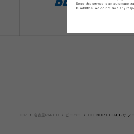
Since this service is an automatic tr
In addition, we do not take any resp
TOP
名古屋PARCO
ビーバー
THE NORTH FACE/ザ ノー