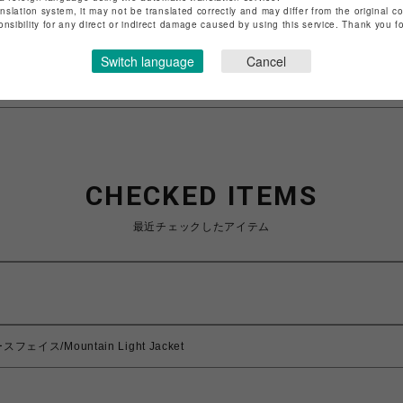
anslation system, it may not be translated correctly and may differ from the original c
特定商取引法など法令に基づく表記は
こちら
onsibility for any direct or indirect damage caused by using this service. Thank you 
ショップお問い合わせは
こちら
Switch language
Cancel
CHECKED ITEMS
最近チェックしたアイテム
スフェイス/Mountain Light Jacket