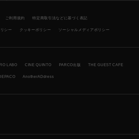
ご利用規約
特定商取引法などに基づく表記
ポリシー
クッキーポリシー
ソーシャルメディアポリシー
RO LABO
CINE QUINTO
PARCO出版
THE GUEST CAFE
DEPACO
AnotherADdress