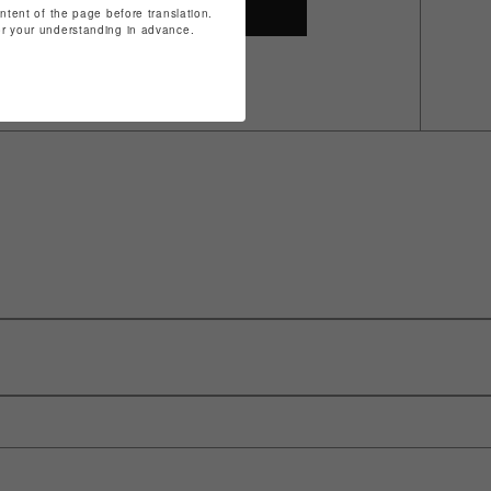
SHOP TOP
ontent of the page before translation.
for your understanding in advance.