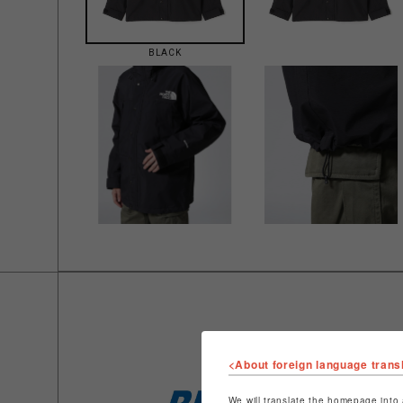
BLACK
<About foreign language trans
We will translate the homepage into 