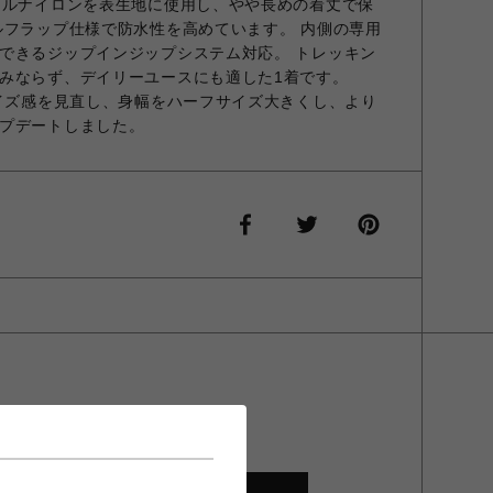
クルナイロンを表生地に使用し、やや長めの着丈で保
ルフラップ仕様で防水性を高めています。 内側の専用
できるジップインジップシステム対応。 トレッキン
みならず、デイリーユースにも適した1着です。
サイズ感を見直し、身幅をハーフサイズ大きくし、より
プデートしました。