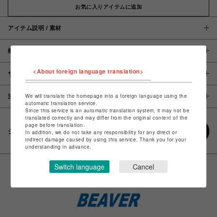
お気に入りアイテムに追加
アイテム説明 / 素材
概要
<About foreign language translation>
サイズ
We will translate the homepage into a foreign language using the
注意事項
automatic translation service.
Since this service is an automatic translation system, it may not be
translated correctly and may differ from the original content of the
page before translation.
シェアする
In addition, we do not take any responsibility for any direct or
indirect damage caused by using this service. Thank you for your
understanding in advance.
Switch language
Cancel