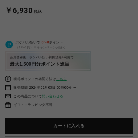
￥6,930
税込
ポケパル払いで
0
〜
0
ポイント
（1P=1円）※キャンペーン分除く
会員登録後、ポケパル払い初回登録&利用で
最大1,500円分ポイント進呈
獲得ポイントの確認方法は
こちら
販売期間 2024年02月03日 00時00分 〜
この商品について
問い合わせる
ギフト：ラッピング不可
カートに入れる