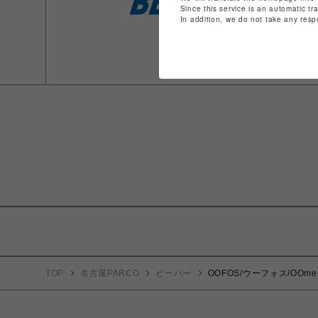
Since this service is an automatic tr
In addition, we do not take any resp
TOP
名古屋PARCO
ビーバー
OOFOS/ウーフォス/OO