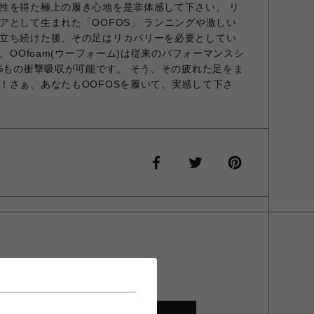
性を得た極上の履き心地を是非体感して下さい。 リ
アとして生まれた「OOFOS」 ランニングや激しい
立ち続けた後、その足はリカバリーを必要としてい
ル、OOfoam(ウーフォーム)は従来のパフォーマンスシ
7%もの衝撃吸収が可能です。 そう、その疲れた足をま
！さぁ、あなたもOOFOSを履いて、実感して下さ