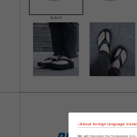
BLACK
<About foreign language trans
We will translate the homepage into 