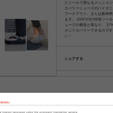
たソールで更なるクッション
カバリーシューズのパイオニ
ワークアウト、または数時間
ます。 OOFOSの特殊ソー
ューズの構造と異なり、 3
さにリカバリーできるのです
い！
シェアする
lation>
ショップ名
ビーバー
店舗名
名古屋PARCO
a foreign language using the automatic translation service.