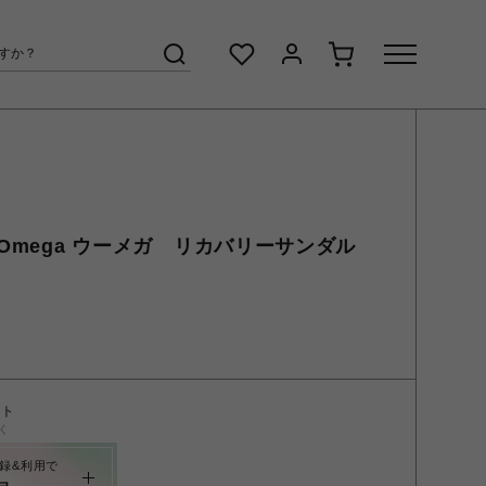
/OOmega ウーメガ リカバリーサンダル
ント
く
録&利用で