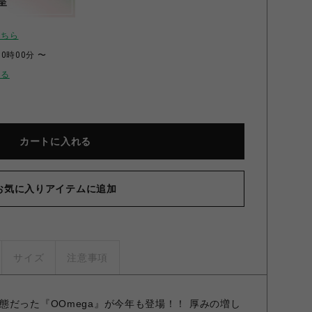
呈
こちら
00時00分 〜
せる
カートに入れる
お気に入りアイテムに追加
サイズ
注意事項
態だった『OOmega』が今年も登場！！ 厚みの増し