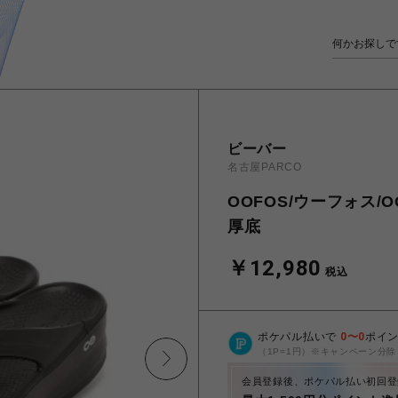
ビーバー
名古屋PARCO
OOFOS/ウーフォス
厚底
￥12,980
税込
ポケパル払いで
0
〜
0
ポイ
（1P=1円）※キャンペーン分除
会員登録後、ポケパル払い初回登