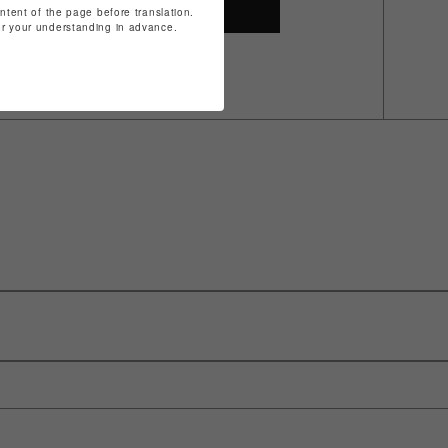
SHOP TOP
ontent of the page before translation.
for your understanding in advance.