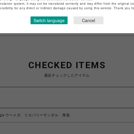
anslation system, it may not be translated correctly and may differ from the original c
特定商取引法など法令に基づく表記は
こちら
onsibility for any direct or indirect damage caused by using this service. Thank you 
ショップお問い合わせは
こちら
Switch language
Cancel
CHECKED ITEMS
最近チェックしたアイテム
mega ウーメガ リカバリーサンダル 厚底