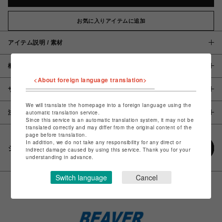
お気に入りアイテムに追加
アイテム説明 / 素材
概要
<About foreign language translation>
サイズ
We will translate the homepage into a foreign language using the
注意事項
automatic translation service.
Since this service is an automatic translation system, it may not be
translated correctly and may differ from the original content of the
page before translation.
In addition, we do not take any responsibility for any direct or
シェアする
indirect damage caused by using this service. Thank you for your
understanding in advance.
Switch language
Cancel