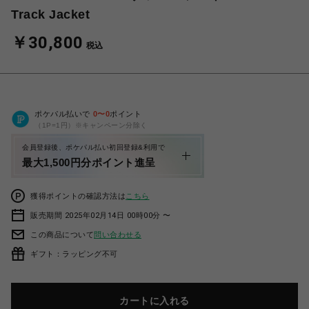
Track Jacket
￥30,800
税込
ポケパル払いで
0
〜
0
ポイント
（1P=1円）※キャンペーン分除く
会員登録後、ポケパル払い初回登録&利用で
最大1,500円分ポイント進呈
獲得ポイントの確認方法は
こちら
販売期間 2025年02月14日 00時00分 〜
この商品について
問い合わせる
ギフト：ラッピング不可
カートに入れる