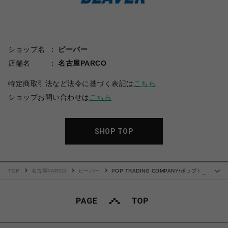
ショップ名
ビーバー
店舗名
名古屋PARCO
特定商取引法など法令に基づく表記は
こちら
ショップお問い合わせは
こちら
SHOP TOP
TOP
名古屋PARCO
ビーバー
POP TRADING COMPANY/ポップトレ
…
ーディングカンパニー/Striped Pocket T-shirt