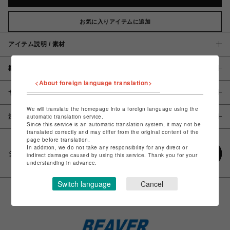
お気に入りアイテムに追加
アイテム説明 / 素材
概要
<About foreign language translation>
サイズ
We will translate the homepage into a foreign language using the
注意事項
automatic translation service.
Since this service is an automatic translation system, it may not be
translated correctly and may differ from the original content of the
page before translation.
In addition, we do not take any responsibility for any direct or
シェアする
indirect damage caused by using this service. Thank you for your
understanding in advance.
Switch language
Cancel