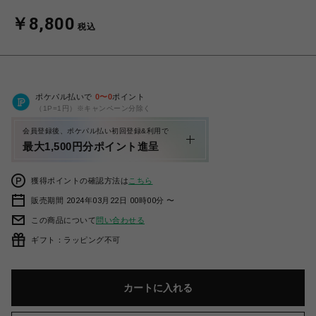
￥8,800
税込
ポケパル払いで
0
〜
0
ポイント
（1P=1円）※キャンペーン分除く
会員登録後、ポケパル払い初回登録&利用で
最大1,500円分ポイント進呈
獲得ポイントの確認方法は
こちら
販売期間 2024年03月22日 00時00分 〜
この商品について
問い合わせる
ギフト：ラッピング不可
カートに入れる