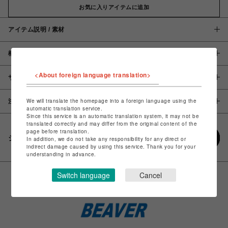
お気に入りアイテムに追加
アイテム説明 / 素材
概要
<About foreign language translation>
サイズ
We will translate the homepage into a foreign language using the
注意事項
automatic translation service.
Since this service is an automatic translation system, it may not be
translated correctly and may differ from the original content of the
page before translation.
シェアする
In addition, we do not take any responsibility for any direct or
indirect damage caused by using this service. Thank you for your
understanding in advance.
Switch language
Cancel