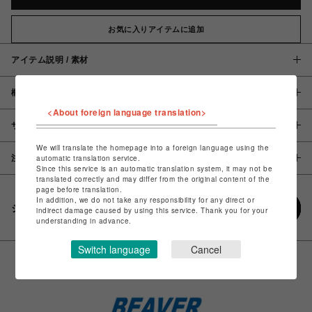
お気に入りアイテムに追加
アイテム説明 / 素材
概要
<About foreign language translation>
サイズ
We will translate the homepage into a foreign language using the
注意事項
automatic translation service.
Since this service is an automatic translation system, it may not be
translated correctly and may differ from the original content of the
page before translation.
In addition, we do not take any responsibility for any direct or
シェアする
indirect damage caused by using this service. Thank you for your
understanding in advance.
Switch language
Cancel