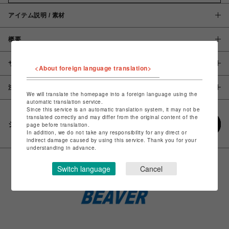
アイテム説明 / 素材
概要
サイズ
<About foreign language translation>
注意事項
We will translate the homepage into a foreign language using the
automatic translation service.
Since this service is an automatic translation system, it may not be
translated correctly and may differ from the original content of the
シェアする
page before translation.
In addition, we do not take any responsibility for any direct or
indirect damage caused by using this service. Thank you for your
understanding in advance.
Switch language
Cancel