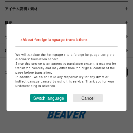
アイテム説明 / 素材
概要
サイズ
<About foreign language translation>
注意事項
We will translate the homepage into a foreign language using the
automatic translation service.
Since this service is an automatic translation system, it may not be
translated correctly and may differ from the original content of the
シェアする
page before translation.
In addition, we do not take any responsibility for any direct or
indirect damage caused by using this service. Thank you for your
understanding in advance.
Switch language
Cancel