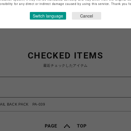
onsibility for any direct or indirect damage caused by using this service. Thank you 
ショップお問い合わせは
こちら
Switch language
Cancel
CHECKED ITEMS
最近チェックしたアイテム
L BACK PACK PA-039