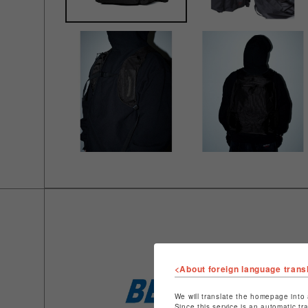
<About foreign language trans
We will translate the homepage into 
Since this service is an automatic tr