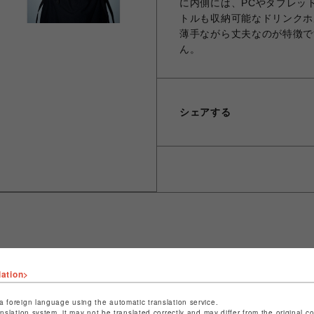
に内側には、PCやタブレッ
トルも収納可能なドリンクホ
薄手ながら丈夫なのが特徴で
ん。
シェアする
ショップ名
ビーバー
lation>
店舗名
名古屋PARCO
a foreign language using the automatic translation service.
anslation system, it may not be translated correctly and may differ from the original c
特定商取引法など法令に基づく表記は
こちら