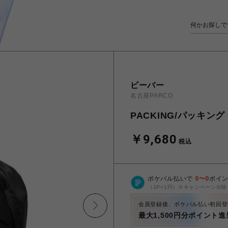
ビーバー
名古屋PARCO
PACKING/パッキング 
￥9,680
税込
ポケパル払いで
0
〜
0
ポイ
（1P=1円）※キャンペーン分除
会員登録後、ポケパル払い初回登
最大1,500円分ポイント進