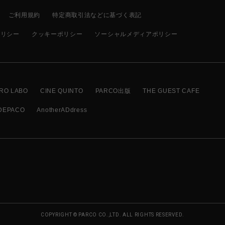
ご利用規約
特定商取引法などに基づく表記
ポリシー
クッキーポリシー
ソーシャルメディアポリシー
RO LABO
CINE QUINTO
PARCO出版
THE GUEST CAFE
DEPACO
AnotherADdress
COPYRIGHT © PARCO CO.,LTD. ALL RIGHTS RESERVED.