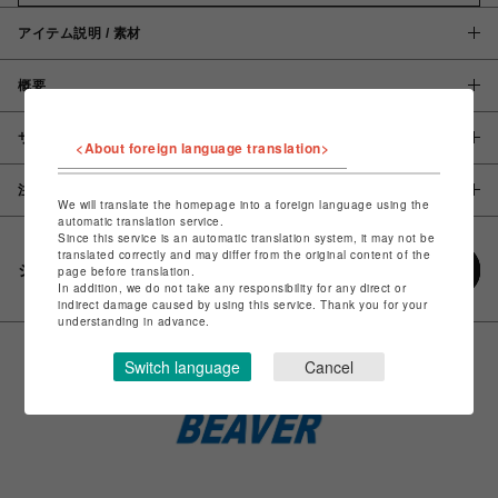
アイテム説明 / 素材
概要
サイズ
<About foreign language translation>
注意事項
We will translate the homepage into a foreign language using the
automatic translation service.
Since this service is an automatic translation system, it may not be
translated correctly and may differ from the original content of the
シェアする
page before translation.
In addition, we do not take any responsibility for any direct or
indirect damage caused by using this service. Thank you for your
understanding in advance.
Switch language
Cancel