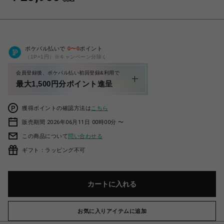
ポケパル払いで
0
〜
0
ポイント
（1P=1円）※キャンペーン分除く
会員登録後、ポケパル払い初回登録&利用で
最大1,500円分ポイント進呈
獲得ポイントの確認方法は
こちら
販売期間 2026年06月11日 00時00分 〜
この商品について
問い合わせる
ギフト：ラッピング不可
カートに入れる
お気に入りアイテムに追加