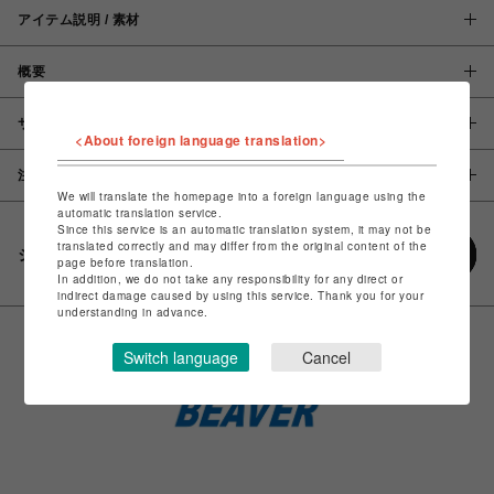
アイテム説明 / 素材
概要
サイズ
<About foreign language translation>
注意事項
We will translate the homepage into a foreign language using the
automatic translation service.
Since this service is an automatic translation system, it may not be
translated correctly and may differ from the original content of the
シェアする
page before translation.
In addition, we do not take any responsibility for any direct or
indirect damage caused by using this service. Thank you for your
understanding in advance.
Switch language
Cancel