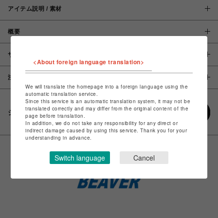
アイテム説明 / 素材
概要
サイズ
<About foreign language translation>
注意事項
We will translate the homepage into a foreign language using the
automatic translation service.
Since this service is an automatic translation system, it may not be
translated correctly and may differ from the original content of the
シェアする
page before translation.
In addition, we do not take any responsibility for any direct or
indirect damage caused by using this service. Thank you for your
understanding in advance.
Switch language
Cancel