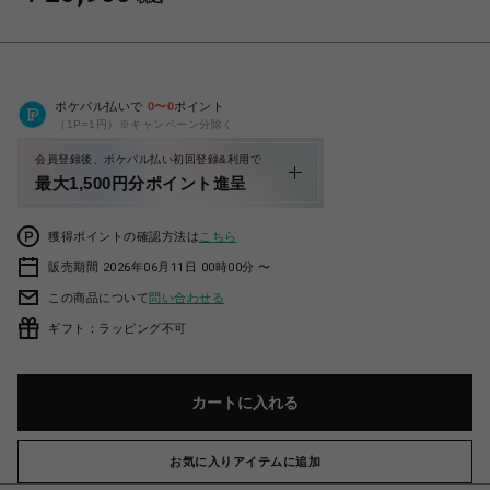
ポケパル払いで
0
〜
0
ポイント
（1P=1円）※キャンペーン分除く
会員登録後、ポケパル払い初回登録&利用で
最大1,500円分ポイント進呈
獲得ポイントの確認方法は
こちら
販売期間 2026年06月11日 00時00分 〜
この商品について
問い合わせる
ギフト：ラッピング不可
カートに入れる
お気に入りアイテムに追加