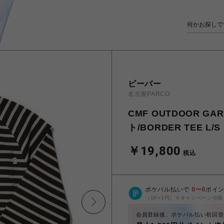
ビーバー
名古屋PARCO
CMF OUTDOOR 
ト/BORDER TEE L/S
￥19,800
税込
ポケパル払いで
0
〜
0
ポイ
（1P=1円）※キャンペーン分除
会員登録後、ポケパル払い初回登