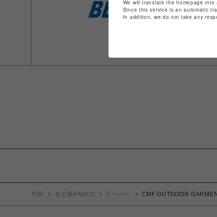
We will translate the homepage into 
Since this service is an automatic tr
In addition, we do not take any resp
TOP
名古屋PARCO
ビーバー
CMF OUTDOOR GARM