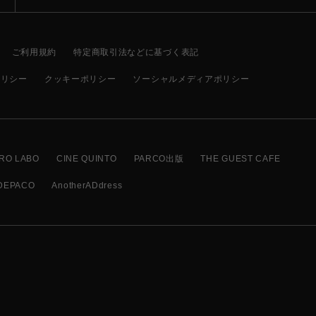
ご利用規約
特定商取引法などに基づく表記
ポリシー
クッキーポリシー
ソーシャルメディアポリシー
RO LABO
CINE QUINTO
PARCO出版
THE GUEST CAFE
DEPACO
AnotherADdress