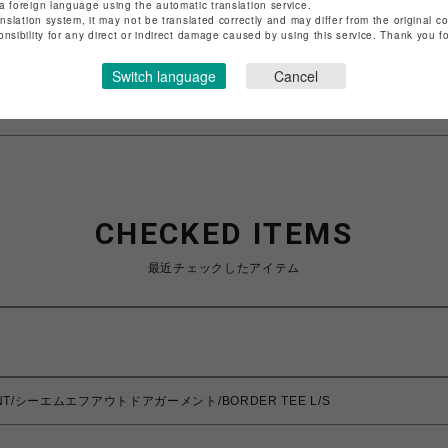
店舗名
名古屋PARCO
a foreign language using the automatic translation service.
anslation system, it may not be translated correctly and may differ from the original c
onsibility for any direct or indirect damage caused by using this service. Thank you 
特定商取引法など法令に基づく表記は
こちら
ショップお問い合わせは
こちら
Switch language
Cancel
CHECKED ITEMS
最近チェックしたアイテム
ENT/シーエムエフアウトドアガーメント/BORDER TEE L/S