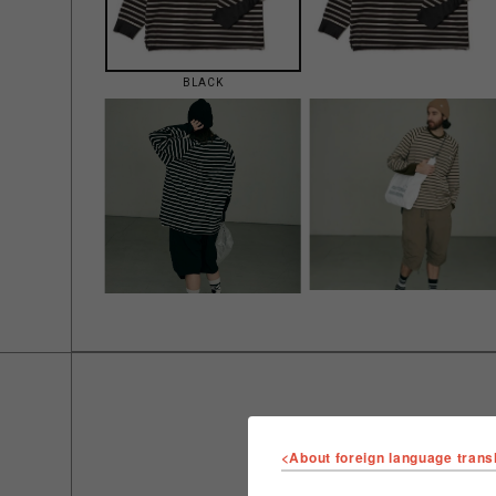
BLACK
<About foreign language trans