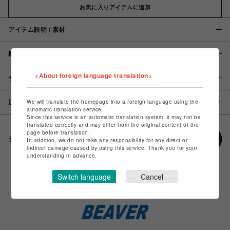
お気に入りアイテムに追加
アイテム説明 / 素材
概要
<About foreign language translation>
サイズ
We will translate the homepage into a foreign language using the
注意事項
automatic translation service.
Since this service is an automatic translation system, it may not be
translated correctly and may differ from the original content of the
page before translation.
シェアする
In addition, we do not take any responsibility for any direct or
indirect damage caused by using this service. Thank you for your
understanding in advance.
Switch language
Cancel