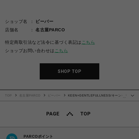
ショップ名
ビーバー
店舗名
名古屋PARCO
特定商取引法など法令に基づく表記は
こちら
ショップお問い合わせは
こちら
SHOP TOP
TOP
名古屋PARCO
ビーバー
KEEN×GENTLEFULLNESS/キーン×ジ
…
ェントルフルネス/SHANTI ARTS
PARCOポイント