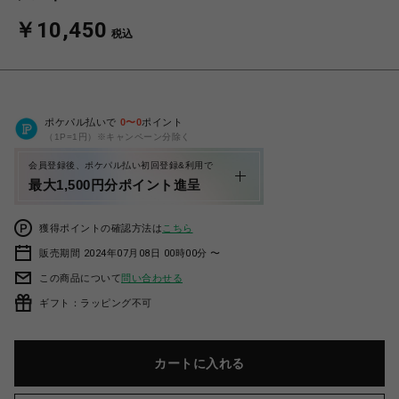
￥10,450
税込
ポケパル払いで
0
〜
0
ポイント
（1P=1円）※キャンペーン分除く
会員登録後、ポケパル払い初回登録&利用で
最大1,500円分ポイント進呈
獲得ポイントの確認方法は
こちら
販売期間 2024年07月08日 00時00分 〜
この商品について
問い合わせる
ギフト：ラッピング不可
カートに入れる