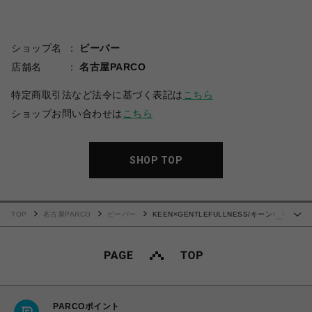
ショップ名
ビーバー
店舗名
名古屋PARCO
特定商取引法など法令に基づく表記は
こちら
ショップお問い合わせは
こちら
SHOP TOP
TOP
名古屋PARCO
ビーバー
KEEN×GENTLEFULLNESS/キーン×ジ
…
ェントルフルネス/SHANTI ARTS
PARCOポイント