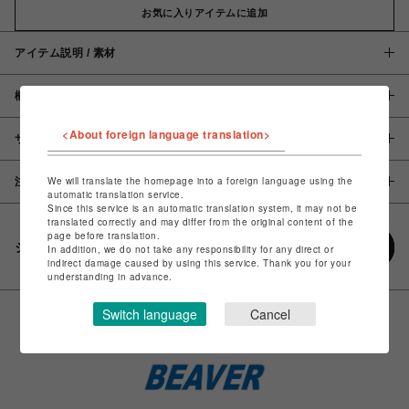
お気に入りアイテムに追加
アイテム説明 / 素材
概要
<About foreign language translation>
サイズ
We will translate the homepage into a foreign language using the
注意事項
automatic translation service.
Since this service is an automatic translation system, it may not be
translated correctly and may differ from the original content of the
page before translation.
シェアする
In addition, we do not take any responsibility for any direct or
indirect damage caused by using this service. Thank you for your
understanding in advance.
Switch language
Cancel