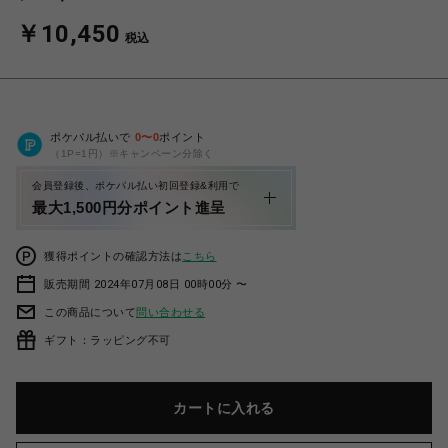
￥10,450
税込
ポケパル払いで
0
〜
0
ポイント
（1P=1円）※キャンペーン分除く
会員登録後、ポケパル払い初回登録&利用で
最大1,500円分ポイント進呈
獲得ポイントの確認方法は
こちら
販売期間 2024年07月08日 00時00分 〜
この商品について
問い合わせる
ギフト：ラッピング不可
カートに入れる