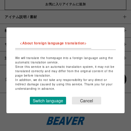
お気に入りアイテムに追加
アイテム説明 / 素材
概要
<About foreign language translation>
サイズ
We will translate the homepage into a foreign language using the
注意事項
automatic translation service.
Since this service is an automatic translation system, it may not be
translated correctly and may differ from the original content of the
page before translation.
シェアする
In addition, we do not take any responsibility for any direct or
indirect damage caused by using this service. Thank you for your
understanding in advance.
Switch language
Cancel