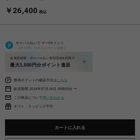
￥26,400
税込
ポケパル払いで
0
〜
0
ポイント
（1P=1円）※キャンペーン分除く
会員登録後、ポケパル払い初回登録&利用で
最大1,500円分ポイント進呈
獲得ポイントの確認方法は
こちら
販売期間 2024年07月24日 00時00分 〜
この商品について
問い合わせる
ギフト：ラッピング不可
カートに入れる