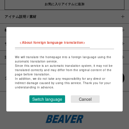
お気に入りアイテムに追加
アイテム説明 / 素材
概要
<About foreign language translation>
サイズ
We will translate the homepage into a foreign language using the
注意事項
automatic translation service.
Since this service is an automatic translation system, it may not be
translated correctly and may differ from the original content of the
page before translation.
シェアする
In addition, we do not take any responsibility for any direct or
indirect damage caused by using this service. Thank you for your
understanding in advance.
Switch language
Cancel