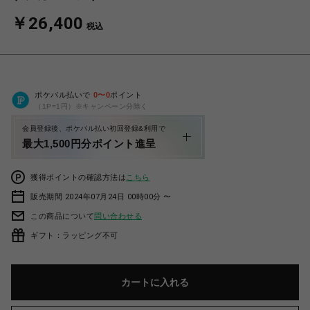
￥26,400
税込
ポケパル払いで
0
〜
0
ポイント
（1P=1円）※キャンペーン分除く
会員登録後、ポケパル払い初回登録&利用で
最大1,500円分ポイント進呈
獲得ポイントの確認方法は
こちら
販売期間 2024年07月24日 00時00分 〜
この商品について
問い合わせる
ギフト：ラッピング不可
カートに入れる