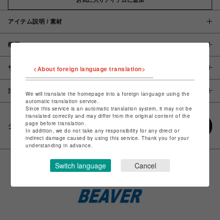
アイテム説明 / 素材
概要
サイズ
<About foreign language translation>
注意事項
We will translate the homepage into a foreign language using the
automatic translation service.
Since this service is an automatic translation system, it may not be
translated correctly and may differ from the original content of the
page before translation.
シェアする
In addition, we do not take any responsibility for any direct or
indirect damage caused by using this service. Thank you for your
understanding in advance.
Switch language
Cancel