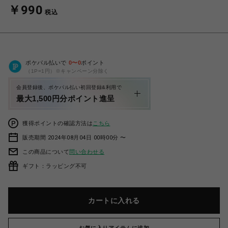
￥990
税込
ポケパル払いで
0
〜
0
ポイント
（1P=1円）※キャンペーン分除く
会員登録後、ポケパル払い初回登録&利用で
最大1,500円分ポイント進呈
獲得ポイントの確認方法は
こちら
販売期間 2024年08月04日 00時00分 〜
この商品について
問い合わせる
ギフト：ラッピング不可
カートに入れる
お気に入りアイテムに追加