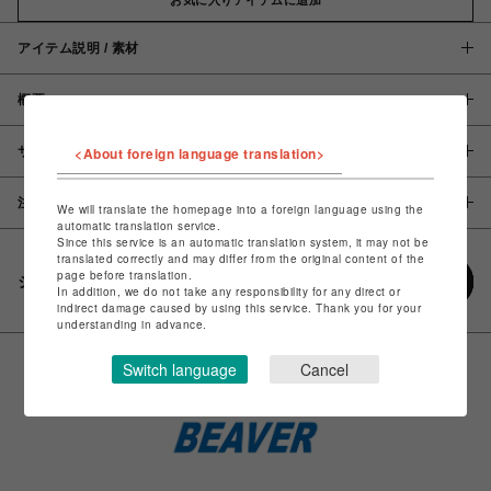
アイテム説明 / 素材
概要
サイズ
<About foreign language translation>
注意事項
We will translate the homepage into a foreign language using the
automatic translation service.
Since this service is an automatic translation system, it may not be
translated correctly and may differ from the original content of the
page before translation.
シェアする
In addition, we do not take any responsibility for any direct or
indirect damage caused by using this service. Thank you for your
understanding in advance.
Switch language
Cancel