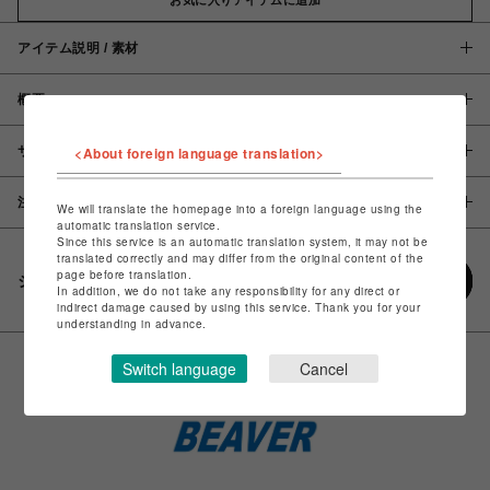
アイテム説明 / 素材
概要
サイズ
<About foreign language translation>
注意事項
We will translate the homepage into a foreign language using the
automatic translation service.
Since this service is an automatic translation system, it may not be
translated correctly and may differ from the original content of the
page before translation.
シェアする
In addition, we do not take any responsibility for any direct or
indirect damage caused by using this service. Thank you for your
understanding in advance.
Switch language
Cancel