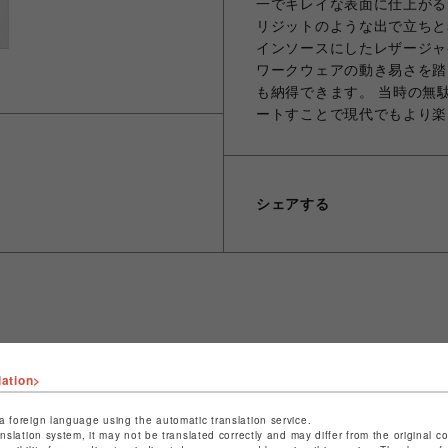
一でキレイな表面に仕上がる
リジットのような出で立ちと着用
インソースにしたレザージャ
ワークウェアの動き易さを踏
も納得できます。 当時の無駄
ートすことで現代でもより楽
シェアする
ショップ名
ビーバー
lation>
店舗名
名古屋PARCO
a foreign language using the automatic translation service.
特定商取引法など法令に基づく表記は
こちら
anslation system, it may not be translated correctly and may differ from the original c