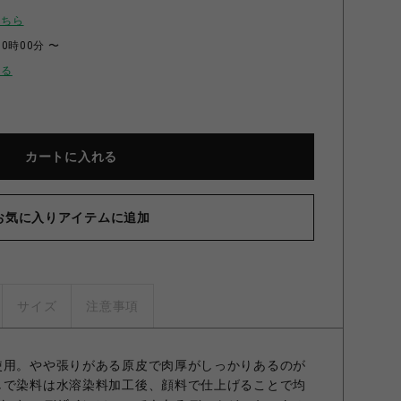
こちら
00時00分 〜
せる
カートに入れる
お気に入りアイテムに追加
サイズ
注意事項
使用。やや張りがある原皮で肉厚がしっかりあるのが
しで染料は水溶染料加工後、顔料で仕上げることで均