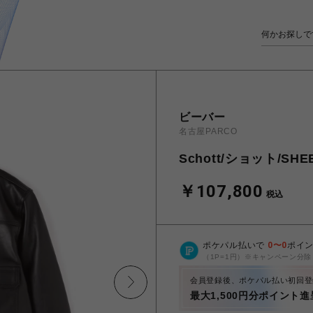
ビーバー
名古屋PARCO
Schott/ショット/SHEE
￥107,800
税込
ポケパル払いで
0
〜
0
ポイ
（1P=1円）※キャンペーン分除
会員登録後、ポケパル払い初回登
最大1,500円分ポイント進