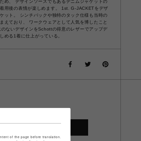
ため、 デザインソースでもあるデニムジャケットの
後の表情が楽しめます。 1st. G-JACKETをデザ
ケット。 シンチバックや独特のタック仕様も当時の
まえており、 ワークウェアとして人気を博したこと
のないデザインをSchottの得意のレザーでアップデ
しめる1着に仕上がっている。
SHOP TOP
ontent of the page before translation.