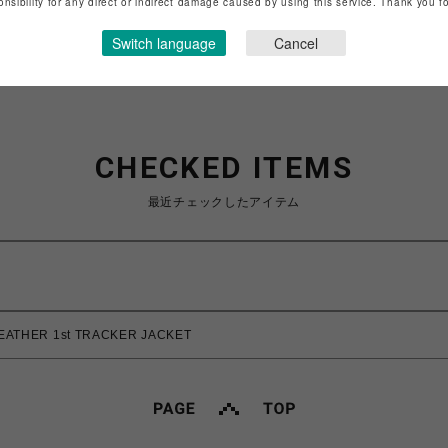
onsibility for any direct or indirect damage caused by using this service. Thank you 
ショップお問い合わせは
こちら
Switch language
Cancel
CHECKED ITEMS
最近チェックしたアイテム
EATHER 1st TRACKER JACKET