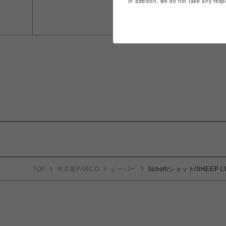
In addition, we do not take any resp
TOP
名古屋PARCO
ビーバー
Schott/ショット/SHEEP L