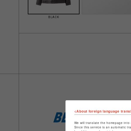
BLACK
<About foreign language trans
We will translate the homepage into 
Since this service is an automatic tr