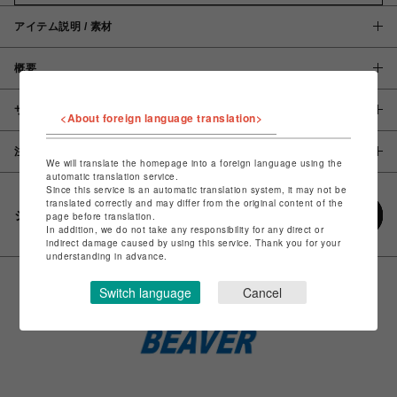
アイテム説明 / 素材
概要
サイズ
<About foreign language translation>
注意事項
We will translate the homepage into a foreign language using the
automatic translation service.
Since this service is an automatic translation system, it may not be
translated correctly and may differ from the original content of the
シェアする
page before translation.
In addition, we do not take any responsibility for any direct or
indirect damage caused by using this service. Thank you for your
understanding in advance.
Switch language
Cancel