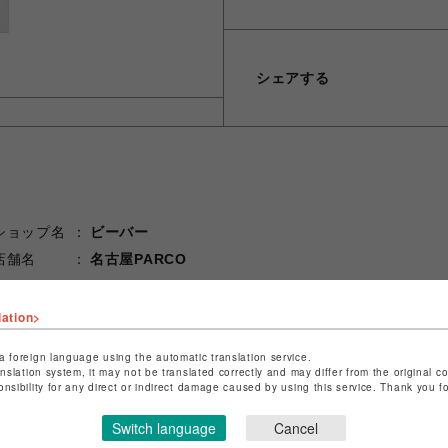
シェアする
ショップ名
ビーバー
店舗名
名古屋PARCO
特定商取引法など法令に基づく表記は
こちら
lation>
ショップお問い合わせは
こちら
a foreign language using the automatic translation service.
anslation system, it may not be translated correctly and may differ from the original c
onsibility for any direct or indirect damage caused by using this service. Thank you 
Switch language
Cancel