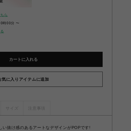
呈
こちら
00時00分 〜
せる
カートに入れる
お気に入りアイテムに追加
サイズ
注意事項
ンドらしい抜け感のあるアートなデザインがPOPです!