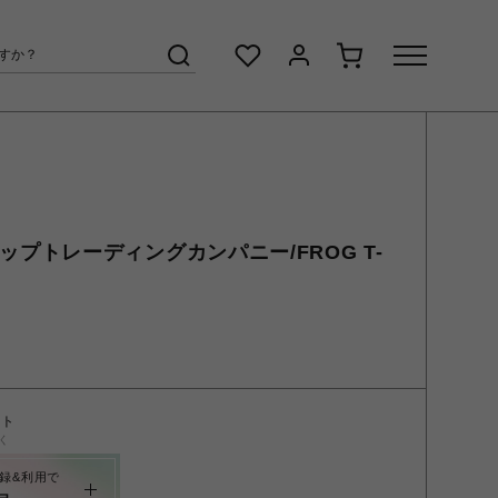
O/ポップトレーディングカンパニー/FROG T-
ント
く
録&利用で