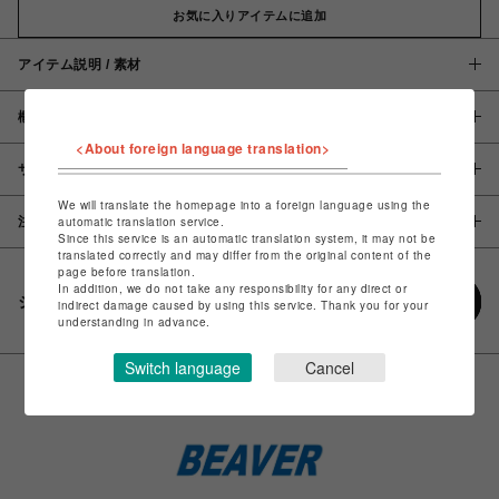
お気に入りアイテムに追加
アイテム説明 / 素材
概要
<About foreign language translation>
サイズ
We will translate the homepage into a foreign language using the
注意事項
automatic translation service.
Since this service is an automatic translation system, it may not be
translated correctly and may differ from the original content of the
page before translation.
In addition, we do not take any responsibility for any direct or
シェアする
indirect damage caused by using this service. Thank you for your
understanding in advance.
Switch language
Cancel