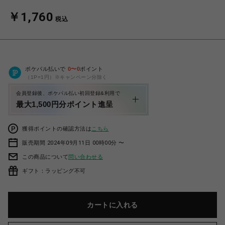
￥1,760
税込
ポケパル払いで
0
〜
0
ポイント
（1P=1円）※キャンペーン分除く
会員登録後、ポケパル払い初回登録&利用で
最大1,500円分ポイント進呈
獲得ポイントの確認方法は
こちら
販売期間 2024年09月11日 00時00分 〜
この商品について
問い合わせる
ギフト：ラッピング不可
カートに入れる