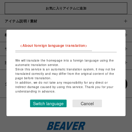
お気に入りアイテムに追加
アイテム説明 / 素材
概要
<About foreign language translation>
サイズ
We will translate the homepage into a foreign language using the
注意事項
automatic translation service.
Since this service is an automatic translation system, it may not be
translated correctly and may differ from the original content of the
page before translation.
In addition, we do not take any responsibility for any direct or
シェアする
indirect damage caused by using this service. Thank you for your
understanding in advance.
Switch language
Cancel