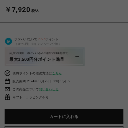
￥7,920
税込
ポケパル払いで
0
〜
0
ポイント
（1P=1円）※キャンペーン分除く
会員登録後、ポケパル払い初回登録&利用で
最大1,500円分ポイント進呈
獲得ポイントの確認方法は
こちら
販売期間 2024年09月25日 00時00分 〜
この商品について
問い合わせる
ギフト：ラッピング不可
カートに入れる