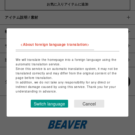
お気に入りアイテムに追加
アイテム説明 / 素材
概要
<About foreign language translation>
サイズ
We will translate the homepage into a foreign language using the
注意事項
automatic translation service.
Since this service is an automatic translation system, it may not be
translated correctly and may differ from the original content of the
page before translation.
シェアする
In addition, we do not take any responsibility for any direct or
indirect damage caused by using this service. Thank you for your
understanding in advance.
Switch language
Cancel