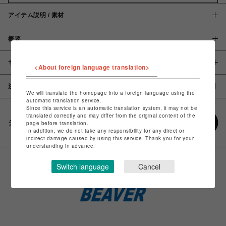
アイテム説明 / 素材
概要
サイズ
<About foreign language translation>
注意事項
We will translate the homepage into a foreign language using the
automatic translation service.
Since this service is an automatic translation system, it may not be
translated correctly and may differ from the original content of the
シェアする
page before translation.
In addition, we do not take any responsibility for any direct or
indirect damage caused by using this service. Thank you for your
understanding in advance.
Switch language
Cancel