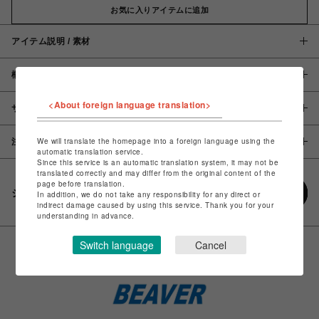
お気に入りアイテムに追加
アイテム説明 / 素材
概要
<About foreign language translation>
サイズ
We will translate the homepage into a foreign language using the
注意事項
automatic translation service.
Since this service is an automatic translation system, it may not be
translated correctly and may differ from the original content of the
page before translation.
シェアする
In addition, we do not take any responsibility for any direct or
indirect damage caused by using this service. Thank you for your
understanding in advance.
Switch language
Cancel