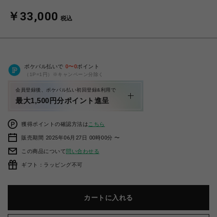
￥33,000
税込
ポケパル払いで
0
〜
0
ポイント
（1P=1円）※キャンペーン分除く
会員登録後、ポケパル払い初回登録&利用で
最大1,500円分ポイント進呈
獲得ポイントの確認方法は
こちら
販売期間 2025年06月27日 00時00分 〜
この商品について
問い合わせる
ギフト：ラッピング不可
カートに入れる