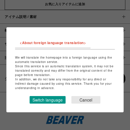
お気に入りアイテムに追加
アイテム説明 / 素材
概要
<About foreign language translation>
サイズ
We will translate the homepage into a foreign language using the
注意事項
automatic translation service.
Since this service is an automatic translation system, it may not be
translated correctly and may differ from the original content of the
page before translation.
シェアする
In addition, we do not take any responsibility for any direct or
indirect damage caused by using this service. Thank you for your
understanding in advance.
Switch language
Cancel