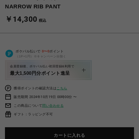
NARROW RIB PANT
￥14,300
税込
ポケパル払いで
0
〜
0
ポイント
（1P=1円）※キャンペーン分除く
会員登録後、ポケパル払い初回登録&利用で
最大1,500円分ポイント進呈
獲得ポイントの確認方法は
こちら
販売期間 2024年10月19日 00時00分 〜
この商品について
問い合わせる
ギフト：ラッピング不可
カートに入れる