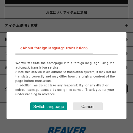
お気に入りアイテムに追加
アイテム説明 / 素材
概要
<About foreign language translation>
サイズ
We will translate the homepage into a foreign language using the
注意事項
automatic translation service.
Since this service is an automatic translation system, it may not be
translated correctly and may differ from the original content of the
page before translation.
In addition, we do not take any responsibility for any direct or
シェアする
indirect damage caused by using this service. Thank you for your
understanding in advance.
Switch language
Cancel