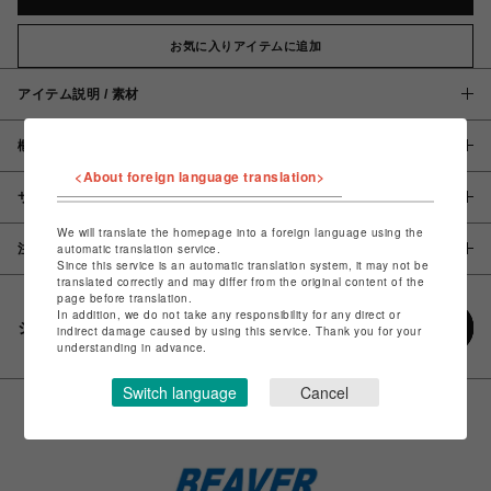
お気に入りアイテムに追加
アイテム説明 / 素材
概要
<About foreign language translation>
サイズ
We will translate the homepage into a foreign language using the
注意事項
automatic translation service.
Since this service is an automatic translation system, it may not be
translated correctly and may differ from the original content of the
page before translation.
In addition, we do not take any responsibility for any direct or
シェアする
indirect damage caused by using this service. Thank you for your
understanding in advance.
Switch language
Cancel