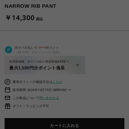
NARROW RIB PANT
￥14,300
税込
ポケパル払いで
0
〜
0
ポイント
（1P=1円）※キャンペーン分除く
会員登録後、ポケパル払い初回登録&利用で
最大1,500円分ポイント進呈
獲得ポイントの確認方法は
こちら
販売期間 2024年10月19日 00時00分 〜
この商品について
問い合わせる
ギフト：ラッピング不可
カートに入れる