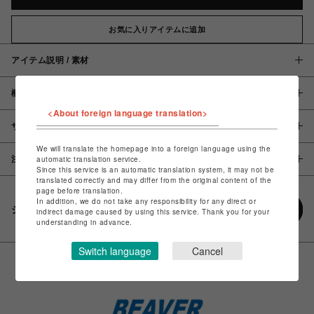
お気に入りアイテムに追加
アイテム説明 / 素材
概要
<About foreign language translation>
サイズ
We will translate the homepage into a foreign language using the
注意事項
automatic translation service.
Since this service is an automatic translation system, it may not be
translated correctly and may differ from the original content of the
page before translation.
In addition, we do not take any responsibility for any direct or
シェアする
indirect damage caused by using this service. Thank you for your
understanding in advance.
Switch language
Cancel