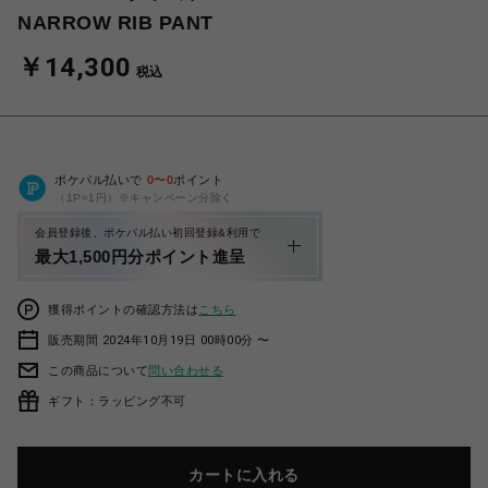
NARROW RIB PANT
￥14,300
税込
ポケパル払いで
0
〜
0
ポイント
（1P=1円）※キャンペーン分除く
会員登録後、ポケパル払い初回登録&利用で
最大1,500円分ポイント進呈
獲得ポイントの確認方法は
こちら
販売期間 2024年10月19日 00時00分 〜
この商品について
問い合わせる
ギフト：ラッピング不可
カートに入れる