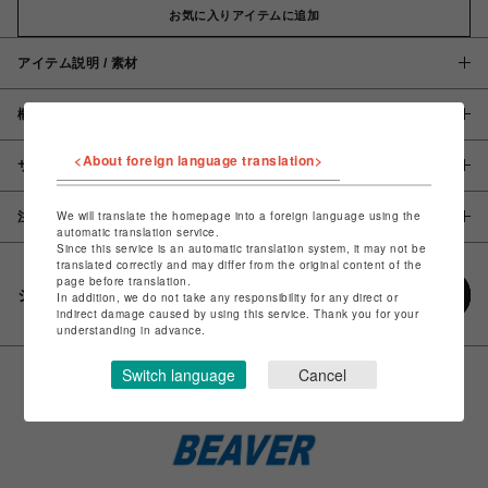
お気に入りアイテムに追加
アイテム説明 / 素材
概要
<About foreign language translation>
サイズ
We will translate the homepage into a foreign language using the
注意事項
automatic translation service.
Since this service is an automatic translation system, it may not be
translated correctly and may differ from the original content of the
page before translation.
シェアする
In addition, we do not take any responsibility for any direct or
indirect damage caused by using this service. Thank you for your
understanding in advance.
Switch language
Cancel