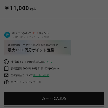
￥11,000
税込
ポケパル払いで
0
〜
0
ポイント
（1P=1円）※キャンペーン分除く
会員登録後、ポケパル払い初回登録&利用で
最大1,500円分ポイント進呈
獲得ポイントの確認方法は
こちら
販売期間 2024年10月21日 00時00分 〜
この商品について
問い合わせる
ギフト：ラッピング不可
カートに入れる