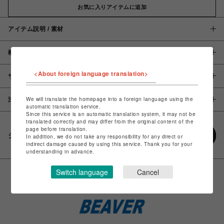
お気に入りアイテムに追加
アイテム説明 / 素材
概要
<About foreign language translation>
サイズ
We will translate the homepage into a foreign language using the
注意事項
automatic translation service.
Since this service is an automatic translation system, it may not be
translated correctly and may differ from the original content of the
page before translation.
シェアする
In addition, we do not take any responsibility for any direct or
indirect damage caused by using this service. Thank you for your
understanding in advance.
Switch language
Cancel