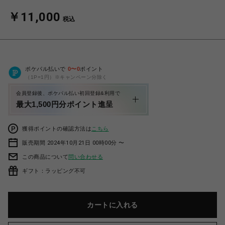
￥11,000
税込
ポケパル払いで
0
〜
0
ポイント
（1P=1円）※キャンペーン分除く
会員登録後、ポケパル払い初回登録&利用で
最大1,500円分ポイント進呈
獲得ポイントの確認方法は
こちら
販売期間 2024年10月21日 00時00分 〜
この商品について
問い合わせる
ギフト：ラッピング不可
カートに入れる