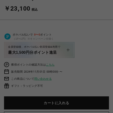
￥23,100
税込
ポケパル払いで
0
〜
0
ポイント
（1P=1円）※キャンペーン分除く
会員登録後、ポケパル払い初回登録&利用で
最大1,500円分ポイント進呈
獲得ポイントの確認方法は
こちら
販売期間 2024年11月01日 00時00分 〜
この商品について
問い合わせる
ギフト：ラッピング不可
カートに入れる