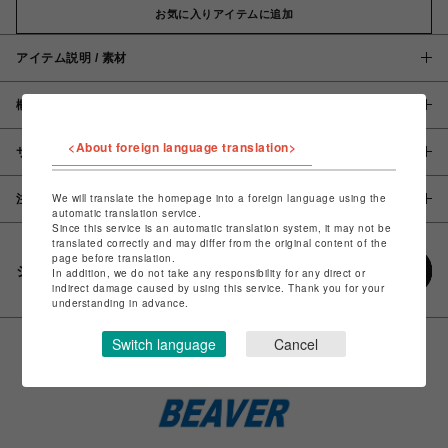
お気に入りアイテムに追加
アイテム説明 / 素材
概要
<About foreign language translation>
サイズ
We will translate the homepage into a foreign language using the
注意事項
automatic translation service.
Since this service is an automatic translation system, it may not be
translated correctly and may differ from the original content of the
page before translation.
シェアする
In addition, we do not take any responsibility for any direct or
indirect damage caused by using this service. Thank you for your
understanding in advance.
Switch language
Cancel