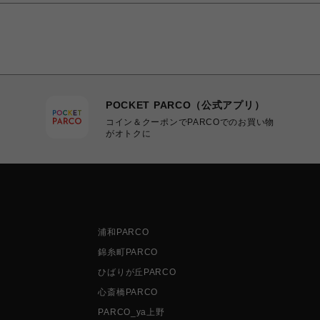
POCKET PARCO（公式アプリ）
コイン＆クーポンでPARCOでのお買い物
がオトクに
浦和PARCO
錦糸町PARCO
ひばりが丘PARCO
心斎橋PARCO
PARCO_ya上野