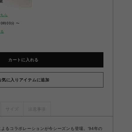
呈
こちら
00時00分 〜
せる
カートに入れる
お気に入りアイテムに追加
サイズ
注意事項
k〉によるコラボレーションが今シーズンも登場。'94年の