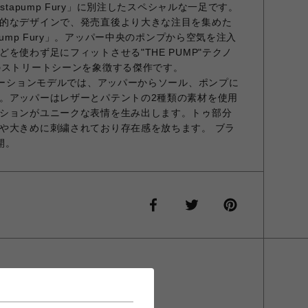
stapump Fury」に別注したスペシャルな一足です。
的なデザインで、発売直後より大きな注目を集めた
pump Fury」。アッパー中央のポンプから空気を注入
を使わず足にフィットさせる"THE PUMP"テクノ
のストリートシーンを象徴する傑作です。
ボレーションモデルでは、アッパーからソール、ポンプに
。アッパーはレザーとパテントの2種類の素材を使用
ションがユニークな表情を生み出します。トゥ部分
や大きめに刺繍されており存在感を放ちます。 ブラ
開。