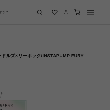
/ニードルズ×リーボック/INSTAPUMP FURY
ント
く
録&利用で