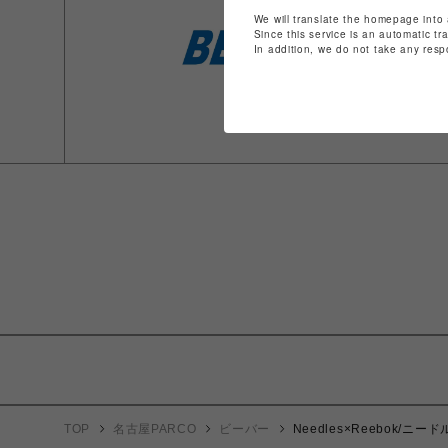
We will translate the homepage into 
Since this service is an automatic tr
In addition, we do not take any resp
TOP
名古屋PARCO
ビーバー
Needles×Reebok/ニー