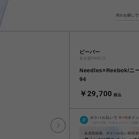
ビーバー
名古屋PARCO
Needles×Reebok
94
￥29,700
税込
ポケパル払いで
0
〜
0
ポイ
（1P=1円）※キャンペーン分除
会員登録後、ポケパル払い初回登