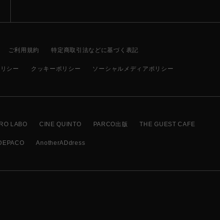
ご利用規約
特定商取引法などに基づく表記
ポリシー
クッキーポリシー
ソーシャルメディアポリシー
RO LABO
CINE QUINTO
PARCO出版
THE GUEST CAFE
DEPACO
AnotherADdress