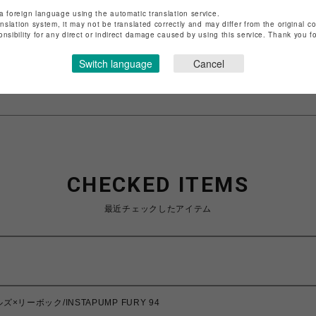
ショップ名
ビーバー
a foreign language using the automatic translation service.
店舗名
名古屋PARCO
anslation system, it may not be translated correctly and may differ from the original c
onsibility for any direct or indirect damage caused by using this service. Thank you 
特定商取引法など法令に基づく表記は
こちら
Switch language
Cancel
ショップお問い合わせは
こちら
CHECKED ITEMS
最近チェックしたアイテム
ドルズ×リーボック/INSTAPUMP FURY 94