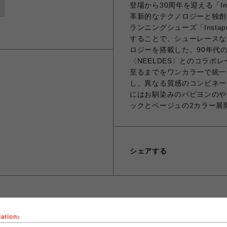
登場から30周年を迎える「In
革新的なテクノロジーと独創
ランニングシューズ「Insta
することで、シューレースなど
ロジーを搭載した、90年代
〈NEELDES〉とのコラ
至るまでをワンカラーで統一
し、異なる質感のコンビネー
にはお馴染みのパピヨンのや
ックとベージュの2カラー展
シェアする
lation>