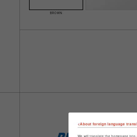
BROWN
<About foreign language trans
We will translate the homepage into 