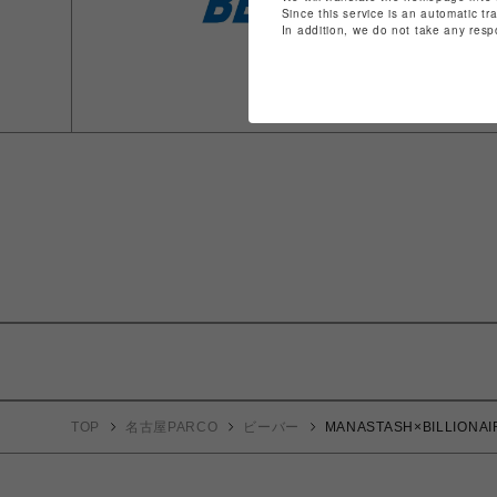
Since this service is an automatic tr
In addition, we do not take any resp
TOP
名古屋PARCO
ビーバー
MANASTASH×BILLIONA