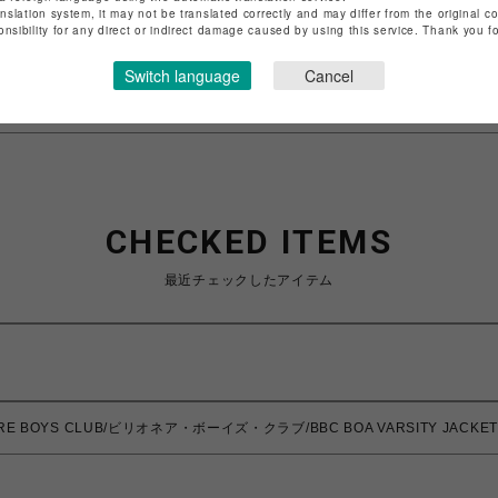
anslation system, it may not be translated correctly and may differ from the original c
特定商取引法など法令に基づく表記は
こちら
onsibility for any direct or indirect damage caused by using this service. Thank you 
ショップお問い合わせは
こちら
Switch language
Cancel
CHECKED ITEMS
最近チェックしたアイテム
IRE BOYS CLUB/ビリオネア・ボーイズ・クラブ/BBC BOA VARSITY JACKET 