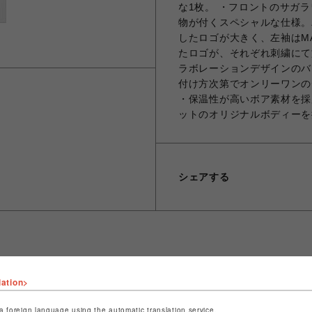
な1枚。 ・フロントのサガ
物が付くスペシャルな仕様。バ
したロゴが大きく、左袖はMA
たロゴが、それぞれ刺繍にて
ラボレーションデザインのバ
付け方次第でオンリーワンの
・保温性が高いボア素材を採
ットのオリジナルボディーを
シェアする
lation>
ショップ名
ビーバー
店舗名
名古屋PARCO
a foreign language using the automatic translation service.