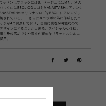
ラワッペンはブラックにはB、ベージュにはMと、別の
ックにはBBCのOGロゴをMANASTASHにアレンジ
NASTASHのオリジナルロゴをBBCににアレンジし
施されている。 ・さらに今コラボの為に作成したコ
ッジが4つ付属しており、自由に脱着が可能なので、
デザインにすることが出来る、スペシャルな仕様。
用し身幅広めでやや着丈が短めなリラックスシルエ
採用。