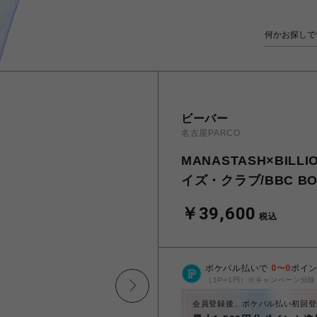
ビーバー
名古屋PARCO
MANASTASH×BILL
イズ・クラブ/BBC BOA 
￥39,600
税込
ポケパル払いで
0
〜
0
ポイ
（1P=1円）※キャンペーン分除
会員登録後、ポケパル払い初回登