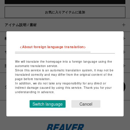
お気に入りアイテムに追加
アイテム説明 / 素材
概要
<About foreign language translation>
サイズ
We will translate the homepage into a foreign language using the
注意事項
automatic translation service.
Since this service is an automatic translation system, it may not be
translated correctly and may differ from the original content of the
page before translation.
In addition, we do not take any responsibility for any direct or
シェアする
indirect damage caused by using this service. Thank you for your
understanding in advance.
Switch language
Cancel