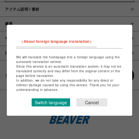
アイテム説明 / 素材
概要
サイズ
<About foreign language translation>
注意事項
We will translate the homepage into a foreign language using the
automatic translation service.
Since this service is an automatic translation system, it may not be
translated correctly and may differ from the original content of the
シェアする
page before translation.
In addition, we do not take any responsibility for any direct or
indirect damage caused by using this service. Thank you for your
understanding in advance.
Switch language
Cancel